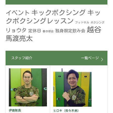
キックボクシング
キッ
イベント
クボクシングレッスン
フットサル
ボクシング
越谷
リョウタ
定休日
独身限定飲み会
春日部店
馬渡亮太
スタッフ紹介
一覧ページ
伊藤隊長
ヒロキ（佐々木弟）