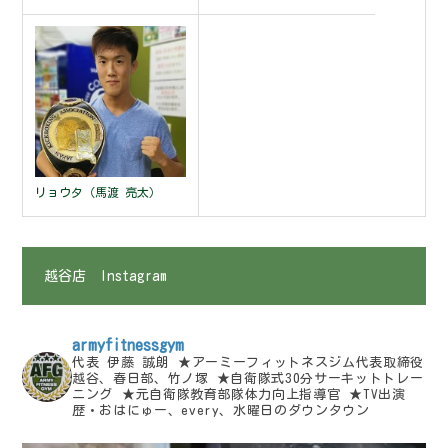
リョウタ（馬渡 亮太）
越谷店 Instagram
armyfitnessgym
代表 伊藤 誠朗⁡
⁡★アーミーフィットネスジム代表取締役⁡
越谷、春日部、竹ノ塚
⁡★自衛隊式30分サーキットトレー
ニング⁡
⁡★元自衛隊教育部隊体力向上指導官⁡
⁡★TV出演
歴・おはにゅー、every、水曜日のダウンタウン