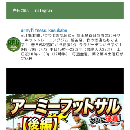
春日部店 Instagram
armyfitness.kasukabe
⭐︎LINEお問い合わせお気軽に⭐︎
埼玉県春日部市の30分サ
ーキットトレーニングジム
越谷店、竹の塚店もありま
す！
春日部駅西口から徒歩4分
ララガーデンからすぐ！
048-708-0472
平日15時〜22時半（最終入店22時）
土
日祝10時〜18時（17時半）
毎週金曜、第２第４土曜日が
定休日